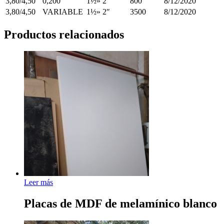
3,80/4,50
0,200
1½» 2″
800
8/12/2020
3,80/4,50
VARIABLE
1½» 2″
3500
8/12/2020
Productos relacionados
Leer más
Placas de MDF de melamínico blanco