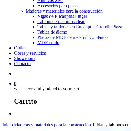
Vinílicos SPC
Accesorios para pisos
Maderas y materiales para la construcción
Vigas de Eucaliptus Finger
Tablones Eucaliptus clear
Tablas y tablones en Eucaliptus Grandis Plaza
Tablas de álamo
Placas de MDF de melamínico blanco
MDF crudo
Outlet
Obras y servicios
Showroom
Contacto
0
was successfully added to your cart.
Carrito
Inicio
Maderas y materiales para la construcción
Tablas y tablones en