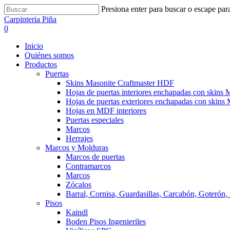
Presiona enter para buscar o escape para
Carpinteria Piña
0
Inicio
Quiénes somos
Productos
Puertas
Skins Masonite Craftmaster HDF
Hojas de puertas interiores enchapadas con skins 
Hojas de puertas exteriores enchapadas con skins 
Hojas en MDF interiores
Puertas especiales
Marcos
Herrajes
Marcos y Molduras
Marcos de puertas
Contramarcos
Marcos
Zócalos
Barral, Cornisa, Guardasillas, Carcabón, Goterón,
Pisos
Kaindl
Boden Pisos Ingenieriles