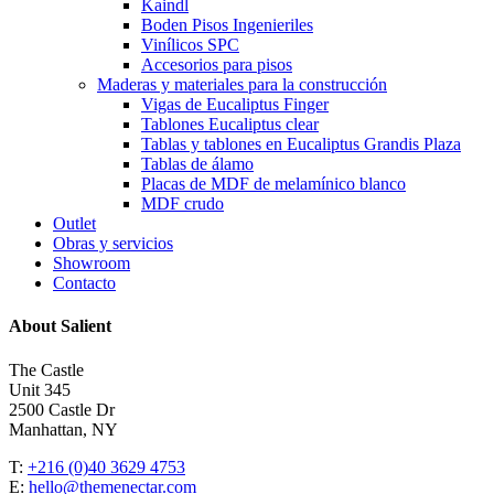
Kaindl
Boden Pisos Ingenieriles
Vinílicos SPC
Accesorios para pisos
Maderas y materiales para la construcción
Vigas de Eucaliptus Finger
Tablones Eucaliptus clear
Tablas y tablones en Eucaliptus Grandis Plaza
Tablas de álamo
Placas de MDF de melamínico blanco
MDF crudo
Outlet
Obras y servicios
Showroom
Contacto
About Salient
The Castle
Unit 345
2500 Castle Dr
Manhattan, NY
T:
+216 (0)40 3629 4753
E:
hello@themenectar.com