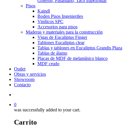
Goterón, Pasamano, Taco trapezoidal
Pisos
Kaindl
Boden Pisos Ingenieriles
Vinílicos SPC
Accesorios para pisos
Maderas y materiales para la construcción
Vigas de Eucaliptus Finger
Tablones Eucaliptus clear
Tablas y tablones en Eucaliptus Grandis Plaza
Tablas de álamo
Placas de MDF de melamínico blanco
MDF crudo
Outlet
Obras y servicios
Showroom
Contacto
0
was successfully added to your cart.
Carrito