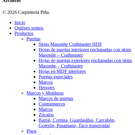
Archivos
© 2026 Carpinteria Piña.
Inicio
Quiénes somos
Productos
Puertas
Skins Masonite Craftmaster HDF
Hojas de puertas interiores enchapadas con skins
Masonite – Craftmaster
Hojas de puertas exteriores enchapadas con skins
Masonite – Craftmaster
Hojas en MDF interiores
Puertas especiales
Marcos
Herrajes
Marcos y Molduras
Marcos de puertas
Contramarcos
Marcos
Zócalos
Barral, Cornisa, Guardasillas, Carcabón,
Goterón, Pasamano, Taco trapezoidal
Pisos