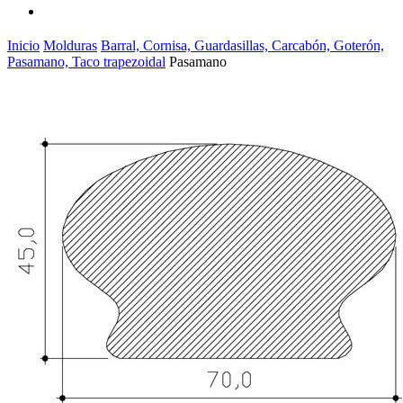
Inicio
Molduras
Barral, Cornisa, Guardasillas, Carcabón, Goterón,
Pasamano, Taco trapezoidal
Pasamano